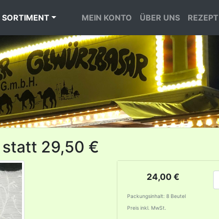
 SORTIMENT
MEIN KONTO
ÜBER UNS
REZEPT
- statt 29,50 €
24,00 €
Packungsinhalt: 8 Beutel
Preis inkl. MwSt.