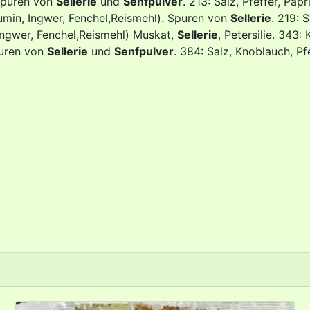
 Spuren von
Sellerie
und
Senfpulver
. 213: Salz, Pfeffer, Pa
Cumin, Ingwer, Fenchel,Reismehl). Spuren von
Sellerie
. 219: 
 Ingwer, Fenchel,Reismehl) Muskat,
Sellerie
, Petersilie. 343:
Spuren von
Sellerie
und
Senfpulver
. 384: Salz, Knoblauch, Pf