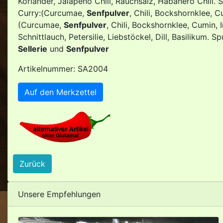
Koriander, Jalapeno Chili, Rauchsalz, Habanero Chili.
Curry:(Curcumae,
Senfpulver
, Chili, Bockshornklee, 
(Curcumae,
Senfpulver
, Chili, Bockshornklee, Cumin,
Schnittlauch, Petersilie, Liebstöckel, Dill, Basilikum. 
Sellerie
und
Senfpulver
Artikelnummer: SA2004
Auf den Merkzettel
Zurück
Unsere Empfehlungen