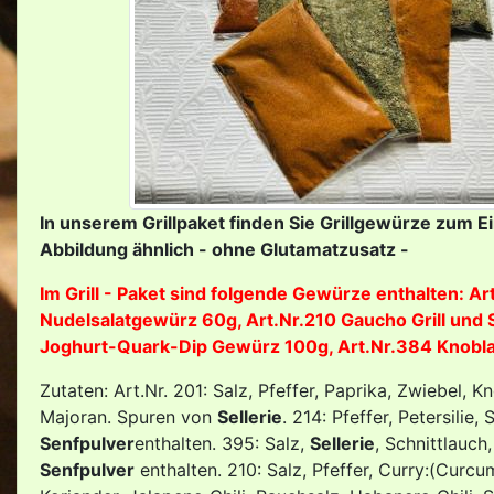
In unserem Grillpaket finden Sie Grillgewürze zum E
Abbildung ähnlich - ohne Glutamatzusatz -
Im Grill - Paket sind folgende Gewürze enthalten: 
Nudelsalatgewürz 60g, Art.Nr.210 Gaucho Grill und
Joghurt-Quark-Dip Gewürz 100g, Art.Nr.384 Knob
Zutaten: Art.Nr. 201: Salz, Pfeffer, Paprika, Zwiebel,
Majoran. Spuren von
Sellerie
. 214: Pfeffer, Petersilie
Senfpulver
enthalten. 395: Salz,
Sellerie
, Schnittlauch
Senfpulver
enthalten. 210: Salz, Pfeffer, Curry:(Curc