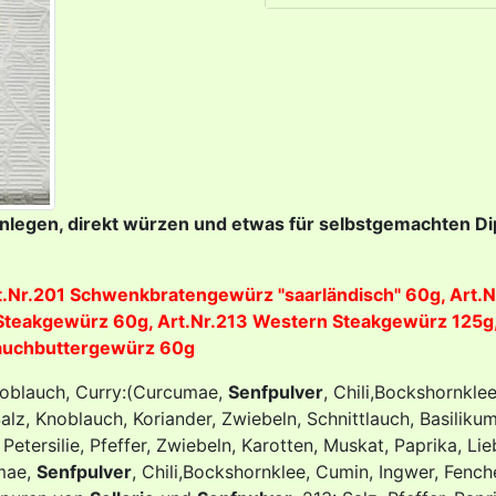
inlegen, direkt würzen und etwas für selbstgemachten Di
Art.Nr.201 Schwenkbratengewürz "saarländisch" 60g, Art.N
 Steakgewürz 60g, Art.Nr.213 Western Steakgewürz 125g,
lauchbuttergewürz 60g
 Knoblauch, Curry:(Curcumae,
Senfpulver
, Chili,Bockshornkle
, Salz, Knoblauch, Koriander, Zwiebeln, Schnittlauch, Basiliku
, Petersilie, Pfeffer, Zwiebeln, Karotten, Muskat, Paprika, 
umae,
Senfpulver
, Chili,Bockshornklee, Cumin, Ingwer, Fenche