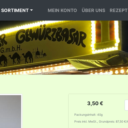
 SORTIMENT
MEIN KONTO
ÜBER UNS
REZEPT
3,50 €
Packungsinhalt: 40g
Preis inkl. MwSt., Grundpreis: 87,50 €/