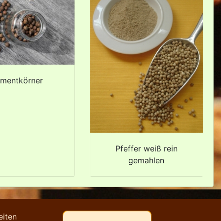
imentkörner
Pfeffer weiß rein
gemahlen
eiten