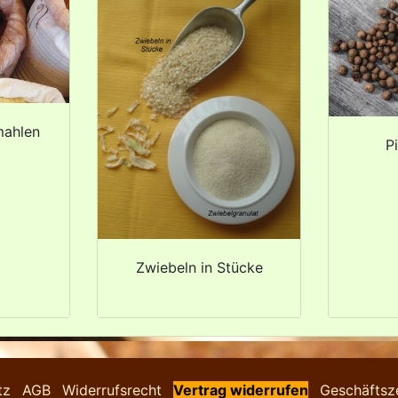
mahlen
P
Zwiebeln in Stücke
tz
AGB
Widerrufsrecht
Vertrag widerrufen
Geschäftsz