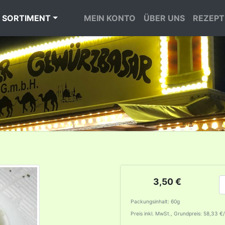
 SORTIMENT
MEIN KONTO
ÜBER UNS
REZEPT
3,50 €
Packungsinhalt: 60g
Preis inkl. MwSt., Grundpreis: 58,33 €