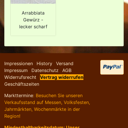
Arrabbiata
Gewürz -
lecker scharf
Impressionen
History
Versand
Impressum
Datenschutz
AGB
Widerrufsrecht
Vertrag widerrufen
Geschäftszeiten
Markttermine
: Besuchen Sie unseren
Verkaufsstand auf Messen, Volksfesten,
Jahrmärkten, Wochenmärkte in der
Region!
Mindesthaltbarkeitsdatum: Unser